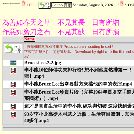
UTF-8
Go top 頁頂
Saturday, August 8, 2026
/
/
- On
為善如春天之草 不見其長 日有所增
作惡如磨刀之石 不見其缺 日有所損
Name
↑ 按每欄標題方框可排序 Press column heading to sort !
下載可右擊文件 另存連結為 Download by right click the file and sele
as"
Bruce-Lee-2-2.jpg
李小龍10位師傅功夫排行榜! 想不到他竟然排第一_!
龍】.mp4
李小龍Bruce Lee出拳要對方來擋他的拳的表演.mp4
李小龍Bruce Lee珍貴片段（完整1964年長堤空手
藩國術」）.mp4
這才是真實生活中的李小龍 練功與切磋 速度快到爆表
93岁李小龙高徒木村武之近照，生活穷困潦倒，却
40多年.mp4