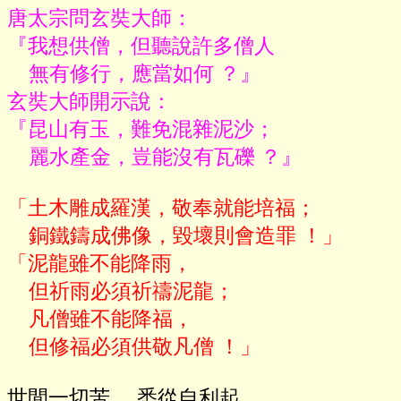
唐太宗問玄奘大師：

『我想供僧，但聽說許多僧人

    無有修行，應當如何 ？』

玄奘大師開示說：

『昆山有玉，難免混雜泥沙；

    麗水產金，豈能沒有瓦礫 ？』
「土木雕成羅漢，敬奉就能培福；

    銅鐵鑄成佛像，毀壞則會造罪 ！」

「泥龍雖不能降雨，

    但祈雨必須祈禱泥龍；

    凡僧雖不能降福，

世間一切苦     悉從自利起
